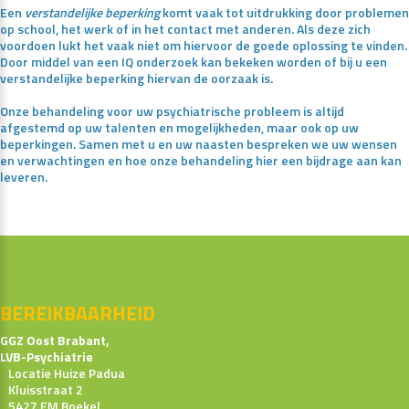
Een
verstandelijke beperking
komt vaak tot uitdrukking door problemen
op school, het werk of in het contact met anderen. Als deze zich
voordoen lukt het vaak niet om hiervoor de goede oplossing te vinden.
Door middel van een IQ onderzoek kan bekeken worden of bij u een
verstandelijke beperking hiervan de oorzaak is.
Onze behandeling voor uw psychiatrische probleem is altijd
afgestemd op uw talenten en mogelijkheden, maar ook op uw
beperkingen. Samen met u en uw naasten bespreken we uw wensen
en verwachtingen en hoe onze behandeling hier een bijdrage aan kan
leveren.
BEREIKBAARHEID
GGZ Oost Brabant,
LVB-Psychiatrie
Locatie Huize Padua
Kluisstraat 2
5427 EM Boekel