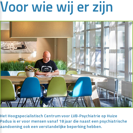
Voor
wie
wij
er
zijn
Het Hoogspecialistisch Centrum voor LVB-Psychiatrie op Huize
Padua is er voor mensen vanaf 18 jaar die naast een psychiatrische
aandoening ook een verstandelijke beperking hebben.