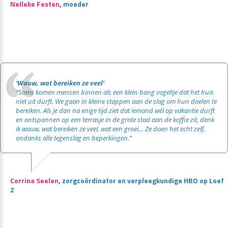
Nelleke Festen
, moeder
‘Wauw, wat bereiken ze veel’
“Soms komen mensen binnen als een klein bang vogeltje dat het huis
niet uit durft. We gaan in kleine stappen aan de slag om hun doelen te
bereiken. Als je dan na enige tijd ziet dat iemand wél op vakantie durft
en ontspannen op een terrasje in de grote stad aan de koffie zit, denk
ik wauw, wat bereiken ze veel, wat een groei… Ze doen het echt zelf,
ondanks alle tegenslag en beperkingen.”
Corrina Seelen
, zorgcoördinator en verpleegkundige HBO op Loef
2