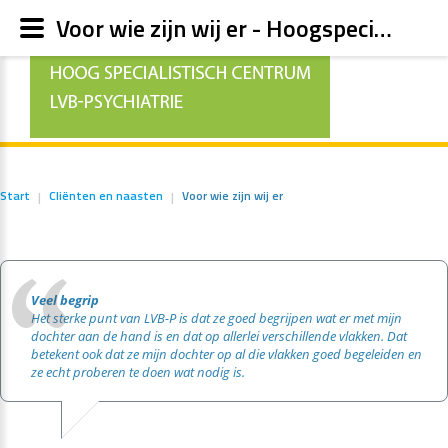
Voor wie zijn wij er - Hoogspecialistisch Centrum LVB-psychiatrie GGZ Oost Brabant | Boekel | Huize Padua | LvBp | LvB psychiatrie
Start
Cliënten en naasten
Voor wie zijn wij er
|
|
Veel begrip
Het sterke punt van LVB-P is dat ze goed begrijpen wat er met mijn
dochter aan de hand is en dat op allerlei verschillende vlakken. Dat
betekent ook dat ze mijn dochter op al die vlakken goed begeleiden en
ze echt proberen te doen wat nodig is.